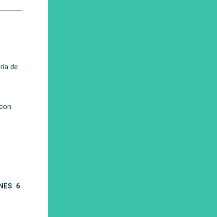
ría de
 con
UNES
6