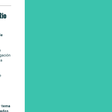
Rio
de
n
igación
 a
e
r tema
nados
.