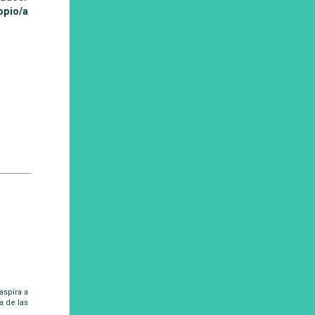
opio/a
aspira a
a de las