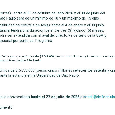
rtas): entre el 13 de octubre del año 2026 y el 30 de junio del
e São Paulo será de un mínimo de 10 y un máximo de 15 días.
bilidad de cotutela de tesis): entre el 4 de enero y el 30 junio
ancia tendrá una duración de entre tres (3) y cinco (5) meses.
odrá ser extendida con el aval del director/a de tesis de la UBA y
dicional por parte del Programa.
na única ayuda económica de
$2.541.000
(pesos dos millones quinientos cuarenta y u
en la Universidad de São Paulo.
nómica de
$ 5.775.000 (pesos cinco millones setecientos setenta y ci
rante la estancia en la Universidad de São Paulo.
en la convocatoria
hasta el 27 de julio de 2026
a
secdri@de.fcen.uba
cumento: