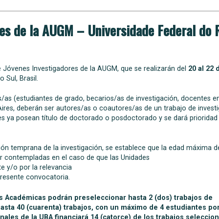
res de la AUGM – Universidade Federal do 
e Jóvenes Investigadores de la AUGM, que se realizarán del
20 al 22 
 Sul, Brasil.
es/as (estudiantes de grado, becarios/as de investigación, docentes e
Aires, deberán ser autores/as o coautores/as de un trabajo de invest
es ya posean título de doctorado o posdoctorado y se dará prioridad
ción temprana de la investigación, se establece que la edad máxima d
er contempladas en el caso de que las Unidades
e y/o por la relevancia
presente convocatoria.
es Académicas podrán preseleccionar hasta
2 (dos) trabajos de
hasta
40 (cuarenta) trabajos
, con un máximo de 4 estudiantes po
onales de la UBA
financiará
14 (catorce) de los trabajos seleccio