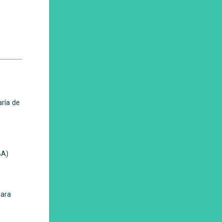
ría de
BA)
para