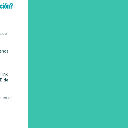
ción?
s de
uenos
 link
E de
e en el